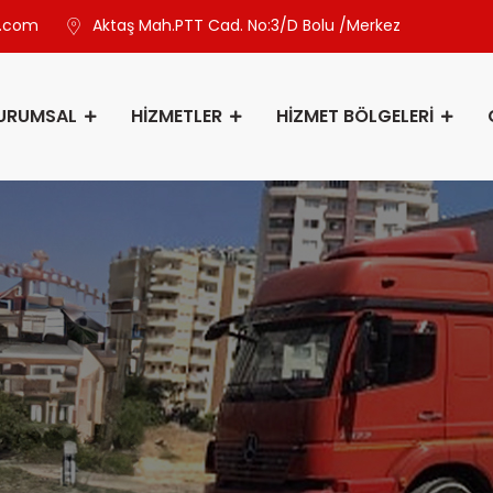
u.com
Aktaş Mah.PTT Cad. No:3/D Bolu /Merkez
URUMSAL
HİZMETLER
HİZMET BÖLGELERİ