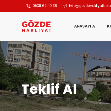
0539 671 10 38
info@gozdenakliyatbol
ANASAYFA
K
Teklif Al