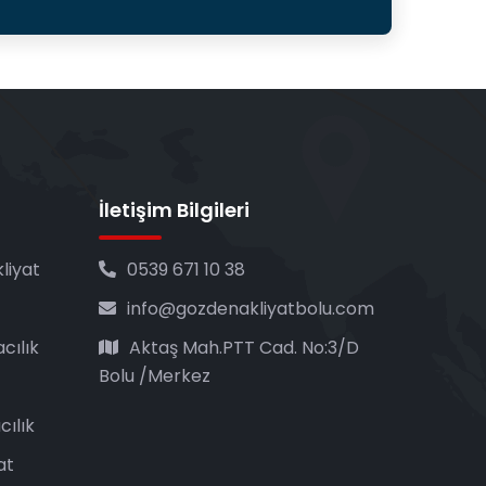
İletişim Bilgileri
liyat
0539 671 10 38
info@gozdenakliyatbolu.com
cılık
Aktaş Mah.PTT Cad. No:3/D
Bolu /Merkez
ılık
at